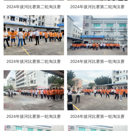
2024年拔河比赛第二轮淘汰赛
2024年拔河比赛第二轮淘汰赛
2024年拔河比赛第二轮淘汰赛
2024年拔河比赛第一轮淘汰赛
2024年拔河比赛第一轮淘汰赛
2024年拔河比赛第一轮淘汰赛