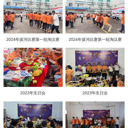
2024年拔河比赛第一轮淘汰赛
2024年拔河比赛第一轮淘汰赛
2023年生日会
2023年生日会