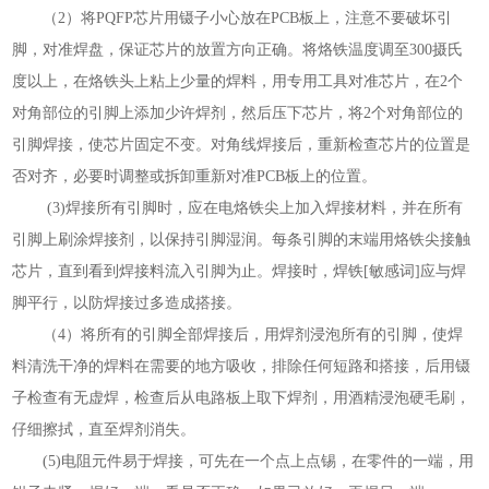
（2）将PQFP芯片用镊子小心放在PCB板上，注意不要破坏引
脚，对准焊盘，保证芯片的放置方向正确。将烙铁温度调至300摄氏
度以上，在烙铁头上粘上少量的焊料，用专用工具对准芯片，在2个
对角部位的引脚上添加少许焊剂，然后压下芯片，将2个对角部位的
引脚焊接，使芯片固定不变。对角线焊接后，重新检查芯片的位置是
否对齐，必要时调整或拆卸重新对准PCB板上的位置。
(3)焊接所有引脚时，应在电烙铁尖上加入焊接材料，并在所有
引脚上刷涂焊接剂，以保持引脚湿润。每条引脚的末端用烙铁尖接触
芯片，直到看到焊接料流入引脚为止。焊接时，焊铁[敏感词]应与焊
脚平行，以防焊接过多造成搭接。
（4）将所有的引脚全部焊接后，用焊剂浸泡所有的引脚，使焊
料清洗干净的焊料在需要的地方吸收，排除任何短路和搭接，后用镊
子检查有无虚焊，检查后从电路板上取下焊剂，用酒精浸泡硬毛刷，
仔细擦拭，直至焊剂消失。
(5)电阻元件易于焊接，可先在一个点上点锡，在零件的一端，用