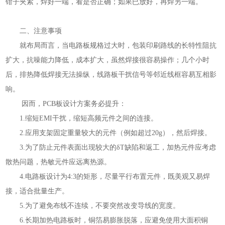
钳子夹紧，焊好一端，看是否正确；如果已放好，再焊另一端。
二、注意事项
就布局而言，当电路板规格过大时，包装印刷路线的长特性阻抗
扩大，抗噪能力降低，成本扩大，虽然焊接很容易操作；几个小时
后，排热降低焊接无法操纵，线路板干扰信号等邻近线框容易互相影
响。
因而，PCB板设计方案务必提升：
1.缩短EMI干扰，缩短高频元件之间的连接。
2.应用支架固定重量较大的元件（例如超过20g），然后焊接。
3.为了防止元件表面出现较大的δT缺陷和返工，加热元件应考虑
散热问题，热敏元件应远离热源。
4.电路板设计为4:3的矩形，尽量平行布置元件，既美观又易焊
接，适合批量生产。
5.为了避免布线不连续，不要突然改变导线的宽度。
6.长期加热电路板时，铜箔易膨胀脱落，应避免使用大面积铜